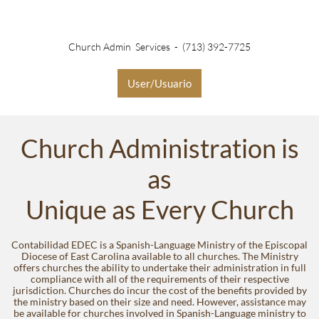
Church Admin Services - (713) 392-7725
User/Usuario
Church Administration is
as
Unique as Every Church
Contabilidad EDEC is a Spanish-Language Ministry of the Episcopal
Diocese of East Carolina available to all churches. The Ministry
offers churches the ability to undertake their administration in full
compliance with all of the requirements of their respective
jurisdiction. Churches do incur the cost of the benefits provided by
the ministry based on their size and need. However, assistance may
be available for churches involved in Spanish-Language ministry to